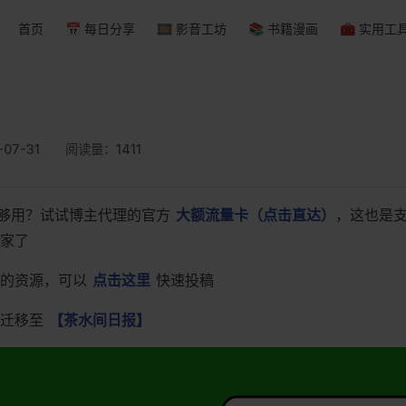
Main Navigation
首页
📅 每日分享
🎞 影音工坊
📚 书籍漫画
🧰 实用工
07-31
阅读量：
1411
量不够用？试试博主代理的官方
大额流量卡（点击直达）
，这也是
家了
的资源，可以
点击这里
快速投稿
迁移至
【茶水间日报】