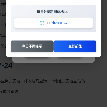
传承经典，保护古籍
每日分享新网站地址：
日葵8号在线实时卫星图片、视频
🌐
→
csjrb.top
一个科普生活百科网站
态年龄和向量关系看历史
谁说程序猿不懂浪漫❤️
今日不再提示
立即前往
朕知道了
不再提示
7-24
查询归属地、邮政编码查询、iP地址归属地查 等等
养成分查询