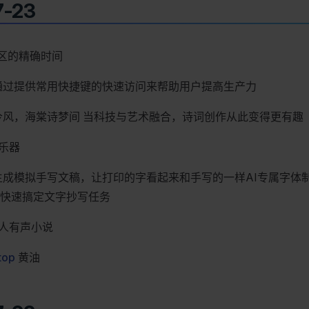
7-23
区的精确时间
通过提供常用快捷键的快速访问来帮助用户提高生产力
风，海棠诗梦间 当科技与艺术融合，诗词创作从此变得更有趣
乐器
成模拟手写文稿，让打印的字看起来和手写的一样AI专属字体
快速搞定文字抄写任务
z 大人有声小说
top
黄油