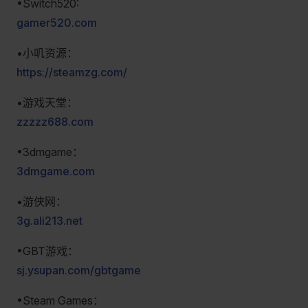
•Switch520:
gamer520.com
•小叽资源：
https://steamzg.com/
•游戏天堂：
zzzzz688.com
•3dmgame：
3dmgame.com
•游侠网：
3g.ali213.net
•GBT游戏：
sj.ysupan.com/gbtgame
•Steam Games：