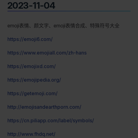
2023-11-04
emoji表情、颜文字、emoji表情合成、特殊符号大全
https://emoji6.com/
https://www.emojiall.com/zh-hans
https://emojixd.com/
https://emojipedia.org/
https://getemoji.com/
http://emojisandearthporn.com/
https://cn.piliapp.com/label/symbols/
http://www.fhdq.net/