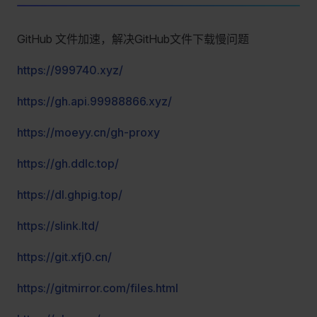
GitHub 文件加速，解决GitHub文件下载慢问题
https://999740.xyz/
https://gh.api.99988866.xyz/
https://moeyy.cn/gh-proxy
https://gh.ddlc.top/
https://dl.ghpig.top/
https://slink.ltd/
https://git.xfj0.cn/
https://gitmirror.com/files.html