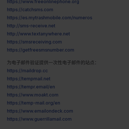
https://www.freeonlinephone.org
https://catchsms.com
https://es.mytrashmobile.com/numeros
http://sms-receive.net
http://www.textanywhere.net
https://smsreceiving.com
https://getfreesmsnumber.com
为电子邮件验证提供一次性电子邮件的站点：
https://maildrop.cc
https://tempmail.net
https://tempr.email/en
https://www.moakt.com
https://temp-mail.org/en
https://www.emailondeck.com
https://www.guerrillamail.com