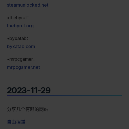
steamunlocked.net
•thebyrut：
thebyrut.org
•byxatab：
byxatab.com
•mrpcgamer：
mrpcgamer.net
2023-11-29
分享几个有趣的网站
自由捏猫