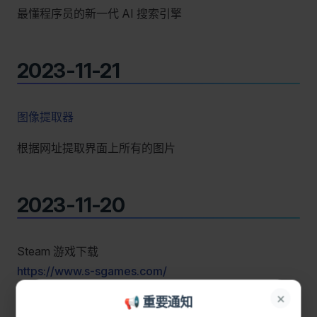
最懂程序员的新一代 AI 搜索引擎
2023-11-21
图像提取器
根据网址提取界面上所有的图片
2023-11-20
Steam 游戏下载
https://www.s-sgames.com/
×
📢 重要通知
https://sway.office.com/1zyVegf0n3cHdR8o
重要公告