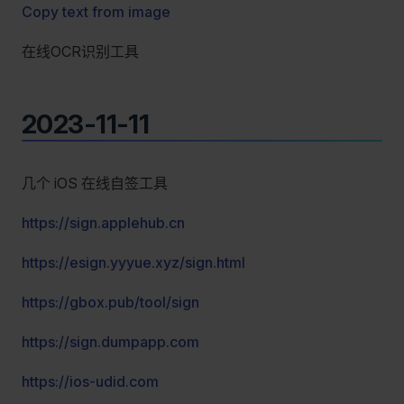
Copy text from image
在线OCR识别工具
2023-11-11
几个 iOS 在线自签工具
https://sign.applehub.cn
https://esign.yyyue.xyz/sign.html
https://gbox.pub/tool/sign
https://sign.dumpapp.com
https://ios-udid.com