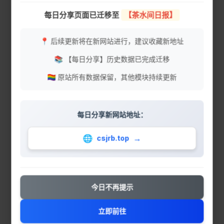
公众号【57号资源社】永久封禁了，请关注博
http://pyzyb.com/
每日分享页面已迁移至
【茶水间日报】
主新微信公众号 【57号同学】，防止迷路！
https://www.flysheep6.com/
📍 后续更新将在新网站进行，建议收藏新地址
https://www.xdgame.com/
📚 【每日分享】历史数据已完成迁移
https://gamecar.vip/
🏳️‍🌈 原站所有数据保留，其他模块持续更新
全球游戏下载（免翻）：
https://liteapks.com/
每日分享新网站地址：
https://modyolo.com/
🌐
→
csjrb.top
https://fitgirl-repacks.site/
（中文名搜不出来，就用英文名搜）
今日不再提示
朕知道了
不再提示
立即前往
2023-11-18