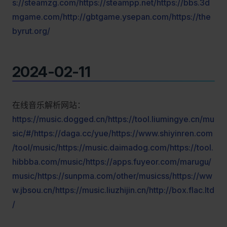
s://steamzg.com/
https://steampp.net/
https://bbs.3d
mgame.com/
http://gbtgame.ysepan.com/
https://the
byrut.org/
2024-02-11
在线音乐解析网站：
https://music.dogged.cn/
https://tool.liumingye.cn/mu
sic/#/
https://daga.cc/yue/
https://www.shiyinren.com
/tool/music/
https://music.daimadog.com/
https://tool.
hibbba.com/music/
https://apps.fuyeor.com/marugu/
music/
https://sunpma.com/other/musicss/
https://ww
w.jbsou.cn/
https://music.liuzhijin.cn/
http://box.flac.ltd
/