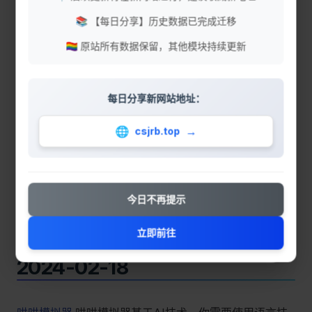
2024-02-19
📚 【每日分享】历史数据已完成迁移
🏳️‍🌈 原站所有数据保留，其他模块持续更新
屋舍
在线文件传输
下歌吧
在线下载歌曲
每日分享新网站地址：
IP 地址查询
查询本机 IP 地址及归属地
🌐
→
csjrb.top
TTS-Online
免费文字转语音
zo.cm
免费短链
今日不再提示
imgsmall
在线的免费图片压缩工具
朕知道了
不再提示
立即前往
2024-02-18