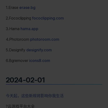
1.Erase
erase.bg
2.Fococlipping
fococlipping.com
3.Hama
hama.app
4.Photoroom
photoroom.com
5.Designify
designify.com
6.Bgremover
icons8.com
2024-02-01
今天起，这些新规将影响你我生活
?云游戏平台大全