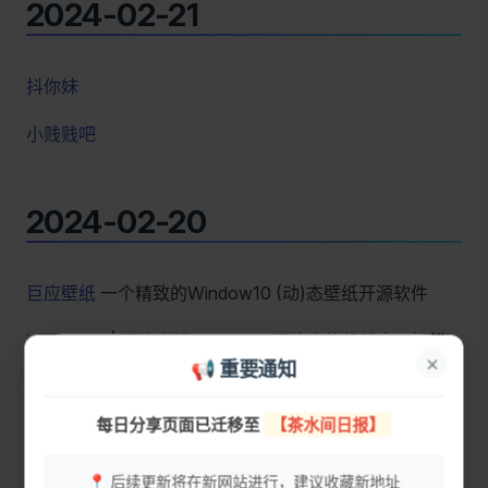
2024-02-21
抖你妹
小贱贱吧
2024-02-20
巨应壁纸
一个精致的Window10 (动)态壁纸开源软件
img-mom | 图片老妈
Telegram 图片上传机器人，轻松
×
📢 重要通知
上传图片到指定图床并获取外链地址
重要公告
公众号【57号资源社】永久封禁了，请关注博
iconce
SVG图片制作器
每日分享页面已迁移至
【茶水间日报】
主新微信公众号 【57号同学】，防止迷路！
📍 后续更新将在新网站进行，建议收藏新地址